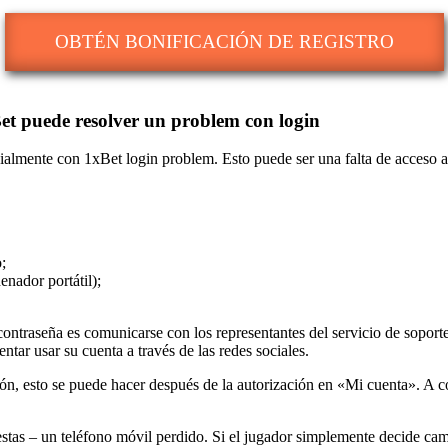
OBTÉN BONIFICACIÓN DE REGISTRO
et puede resolver un problem con login
cialmente con 1xBet login problem. Esto puede ser una falta de acceso 
;
enador portátil);
ontraseña es comunicarse con los representantes del servicio de soporte
ntar usar su cuenta a través de las redes sociales.
sión, esto se puede hacer después de la autorización en «Mi cuenta». A 
stas – un teléfono móvil perdido. Si el jugador simplemente decide cam