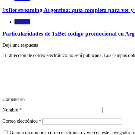
1xBet streaming Argentina: guía completa para ver y
1XBET
Particularidades de 1xBet codigo promocional en Arg
Deja una respuesta
Tu dirección de correo electrónico no será publicada.
Los campos obli
Comentario
Nombre
*
Correo electrónico
*
Guarda mi nombre, correo electrónico y web en este navegador p