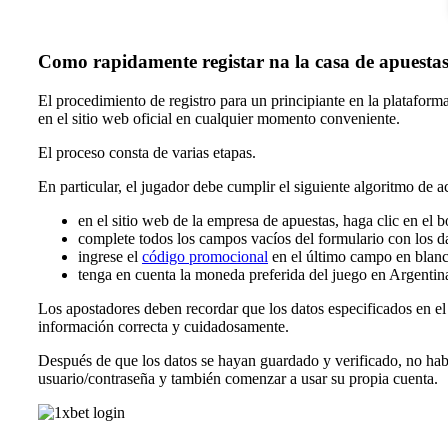
Como rapidamente registar na la casa de apuesta
El procedimiento de registro para un principiante en la plataform
en el sitio web oficial en cualquier momento conveniente.
El proceso consta de varias etapas.
En particular, el jugador debe cumplir el siguiente algoritmo de a
en el sitio web de la empresa de apuestas, haga clic en el 
complete todos los campos vacíos del formulario con los d
ingrese el
código promocional
en el último campo en blanco
tenga en cuenta la moneda preferida del juego en Argentina, 
Los apostadores deben recordar que los datos especificados en el 
información correcta y cuidadosamente.
Después de que los datos se hayan guardado y verificado, no ha
usuario/contraseña y también comenzar a usar su propia cuenta.