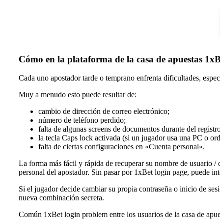
Cómo en la plataforma de la casa de apuestas 1xB
Cada uno apostador tarde o temprano enfrenta dificultades, espe
Muy a menudo esto puede resultar de:
cambio de dirección de correo electrónico;
número de teléfono perdido;
falta de algunas screens de documentos durante del registro
la tecla Caps lock activada (si un jugador usa una PC o ord
falta de ciertas configuraciones en «Cuenta personal».
La forma más fácil y rápida de recuperar su nombre de usuario / c
personal del apostador. Sin pasar por 1xBet login page, puede inte
Si el jugador decide cambiar su propia contraseña o inicio de se
nueva combinación secreta.
Común 1xBet login problem entre los usuarios de la casa de apue