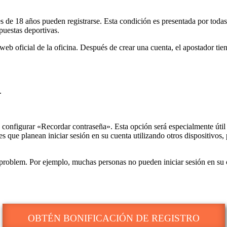
es de 18 años pueden registrarse. Esta condición es presentada por todas
puestas deportivas.
o web oficial de la oficina. Después de crear una cuenta, el apostador ti
.
 configurar «Recordar contraseña». Esta opción será especialmente útil
res que planean iniciar sesión en su cuenta utilizando otros dispositivos
problem. Por ejemplo, muchas personas no pueden iniciar sesión en su cu
OBTÉN BONIFICACIÓN DE REGISTRO