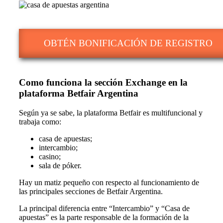
OBTÉN BONIFICACIÓN DE REGISTRO
Como funciona la sección Exchange en la
plataforma Betfair Argentina
Según ya se sabe, la plataforma Betfair es multifuncional y
trabaja como:
casa de apuestas;
intercambio;
casino;
sala de póker.
Hay un matiz pequeño con respecto al funcionamiento de
las principales secciones de Betfair Argentina.
La principal diferencia entre “Intercambio” y “Casa de
apuestas” es la parte responsable de la formación de la