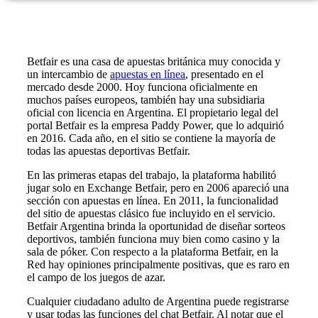
Betfair es una casa de apuestas británica muy conocida y
un intercambio de
apuestas en línea
, presentado en el
mercado desde 2000. Hoy funciona oficialmente en
muchos países europeos, también hay una subsidiaria
oficial con licencia en Argentina. El propietario legal del
portal Betfair es la empresa Paddy Power, que lo adquirió
en 2016. Cada año, en el sitio se contiene la mayoría de
todas las apuestas deportivas Betfair.
En las primeras etapas del trabajo, la plataforma habilitó
jugar solo en Exchange Betfair, pero en 2006 apareció una
sección con apuestas en línea. En 2011, la funcionalidad
del sitio de apuestas clásico fue incluyido en el servicio.
Betfair Argentina brinda la oportunidad de diseñar sorteos
deportivos, también funciona muy bien como casino y la
sala de póker. Con respecto a la plataforma Betfair, en la
Red hay opiniones principalmente positivas, que es raro en
el campo de los juegos de azar.
Cualquier ciudadano adulto de Argentina puede registrarse
y usar todas las funciones del chat Betfair. Al notar que el