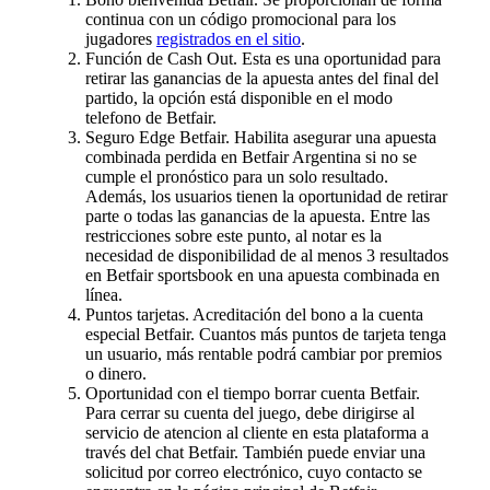
continua con un código promocional para los
jugadores
registrados en el sitio
.
Función de Cash Out. Esta es una oportunidad para
retirar las ganancias de la apuesta antes del final del
partido, la opción está disponible en el modo
telefono de Betfair.
Seguro Edge Betfair. Habilita asegurar una apuesta
combinada perdida en Betfair Argentina si no se
cumple el pronóstico para un solo resultado.
Además, los usuarios tienen la oportunidad de retirar
parte o todas las ganancias de la apuesta. Entre las
restricciones sobre este punto, al notar es la
necesidad de disponibilidad de al menos 3 resultados
en Betfair sportsbook en una apuesta combinada en
línea.
Puntos tarjetas. Acreditación del bono a la cuenta
especial Betfair. Cuantos más puntos de tarjeta tenga
un usuario, más rentable podrá cambiar por premios
o dinero.
Oportunidad con el tiempo borrar cuenta Betfair.
Para cerrar su cuenta del juego, debe dirigirse al
servicio de atencion al cliente en esta plataforma a
través del chat Betfair. También puede enviar una
solicitud por correo electrónico, cuyo contacto se