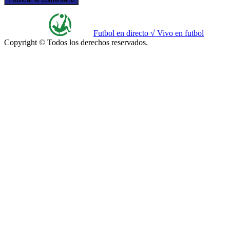
Futbol en directo √ Vivo en futbol
Copyright © Todos los derechos reservados.