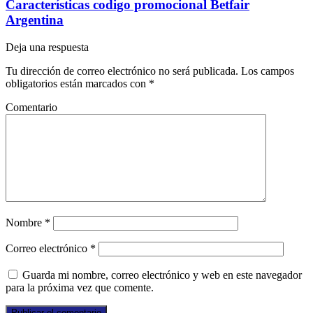
Características codigo promocional Betfair
Argentina
Deja una respuesta
Tu dirección de correo electrónico no será publicada.
Los campos
obligatorios están marcados con
*
Comentario
Nombre
*
Correo electrónico
*
Guarda mi nombre, correo electrónico y web en este navegador
para la próxima vez que comente.