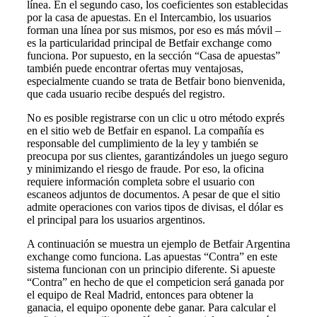
línea. En el segundo caso, los coeficientes son establecidas
por la casa de apuestas. En el Intercambio, los usuarios
forman una línea por sus mismos, por eso es más móvil –
es la particularidad principal de Betfair exchange como
funciona. Por supuesto, en la sección “Casa de apuestas”
también puede encontrar ofertas muy ventajosas,
especialmente cuando se trata de Betfair bono bienvenida,
que cada usuario recibe después del registro.
No es posible registrarse con un clic u otro método exprés
en el sitio web de Betfair en espanol. La compañía es
responsable del cumplimiento de la ley y también se
preocupa por sus clientes, garantizándoles un juego seguro
y minimizando el riesgo de fraude. Por eso, la oficina
requiere información completa sobre el usuario con
escaneos adjuntos de documentos. A pesar de que el sitio
admite operaciones con varios tipos de divisas, el dólar es
el principal para los usuarios argentinos.
A continuación se muestra un ejemplo de Betfair Argentina
exchange como funciona. Las apuestas “Contra” en este
sistema funcionan con un principio diferente. Si apueste
“Contra” en hecho de que el competicion será ganada por
el equipo de Real Madrid, entonces para obtener la
ganacia, el equipo oponente debe ganar. Para calcular el