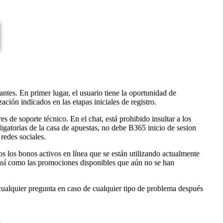
ntes. En primer lugar, el usuario tiene la oportunidad de
ación indicados en las etapas iniciales de registro.
 de soporte técnico. En el chat, está prohibido insultar a los
obligatorias de la casa de apuestas, no debe B365 inicio de sesion
redes sociales.
os los bonos activos en línea que se están utilizando actualmente
n, así como las promociones disponibles que aún no se han
 cualquier pregunta en caso de cualquier tipo de problema después