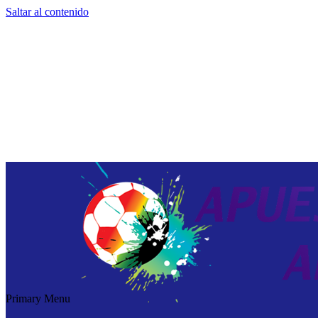
Saltar al contenido
Primary Menu