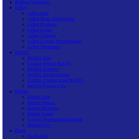
Betting Argentina
1xBet
1xBet App
1xBet Bono Bienvenida
1xBet Registro
1xBet Login
1xBet Deposit
1xBet Codigo Promocional
1xBet Streaming
Bet365
Bet365 App
Codigo Bonus Bet365
Bet365 Registro
Bet365 Iniciar Sesion
Codigo Promocional Bet365
Bet365 Pariuri Live
Betfair
Betfair App
Betfair Bonus
Betfair Registro
Betfair Login
Codigo Promocional Betfair
Betfair Live
Bwin
Bwin App