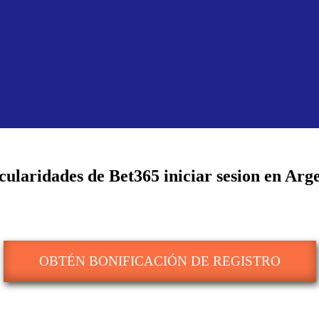
cularidades de Bet365 iniciar sesion en Arg
OBTÉN BONIFICACIÓN DE REGISTRO