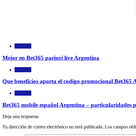
BET365
Mejor en Bet365 pariuri live Argentina
BET365
Que beneficios aporta el codigo promocional Bet365 
BET365
Bet365 mobile español Argentina – particularidades p
Deja una respuesta
Tu dirección de correo electrónico no será publicada.
Los campos obli