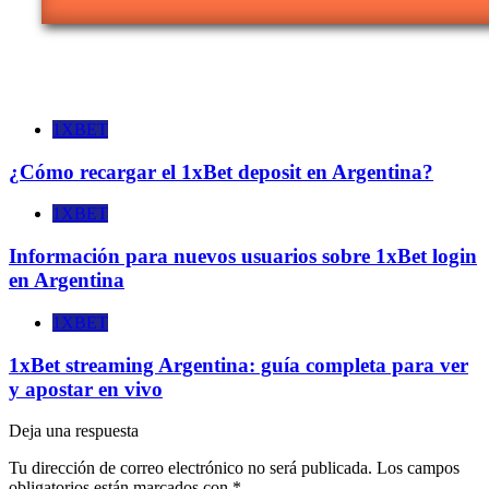
1XBET
¿Cómo recargar el 1xBet deposit en Argentina?
1XBET
Información para nuevos usuarios sobre 1xBet login
en Argentina
1XBET
1xBet streaming Argentina: guía completa para ver
y apostar en vivo
Deja una respuesta
Tu dirección de correo electrónico no será publicada.
Los campos
obligatorios están marcados con
*