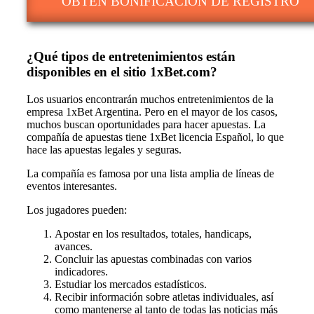
OBTÉN BONIFICACIÓN DE REGISTRO
¿Qué tipos de entretenimientos están
disponibles en el sitio 1xBet.com?
Los usuarios encontrarán muchos entretenimientos de la
empresa 1xBet Argentina. Pero en el mayor de los casos,
muchos buscan oportunidades para hacer apuestas. La
compañía de apuestas tiene 1xBet licencia Español, lo que
hace las apuestas legales y seguras.
La compañía es famosa por una lista amplia de líneas de
eventos interesantes.
Los jugadores pueden:
Apostar en los resultados, totales, handicaps,
avances.
Concluir las apuestas combinadas con varios
indicadores.
Estudiar los mercados estadísticos.
Recibir información sobre atletas individuales, así
como mantenerse al tanto de todas las noticias más