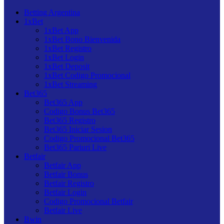
Betting Argentina
1xBet
1xBet App
1xBet Bono Bienvenida
1xBet Registro
1xBet Login
1xBet Deposit
1xBet Codigo Promocional
1xBet Streaming
Bet365
Bet365 App
Codigo Bonus Bet365
Bet365 Registro
Bet365 Iniciar Sesion
Codigo Promocional Bet365
Bet365 Pariuri Live
Betfair
Betfair App
Betfair Bonus
Betfair Registro
Betfair Login
Codigo Promocional Betfair
Betfair Live
Bwin