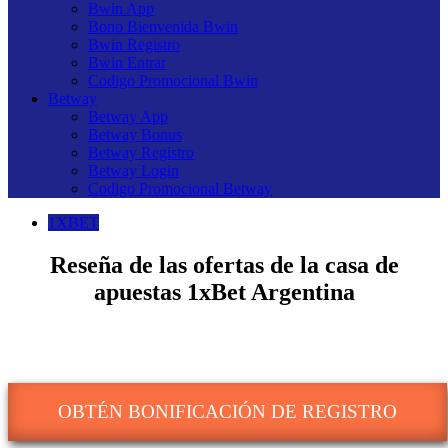
Bwin App
Bono Bienvenida Bwin
Bwin Registro
Bwin Entrar
Codigo Promocional Bwin
Betway
Betway App
Betway Bonus
Betway Registro
Betway Login
Codigo Promocional Betway
1XBET
Reseña de las ofertas de la casa de
apuestas 1xBet Argentina
OBTÉN BONIFICACIÓN DE REGISTRO