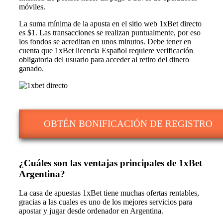
móviles.
La suma mínima de la apusta en el sitio web 1xBet directo
es $1. Las transacciones se realizan puntualmente, por eso
los fondos se acreditan en unos minutos. Debe tener en
cuenta que 1xBet licencia Español requiere verificación
obligatoria del usuario para acceder al retiro del dinero
ganado.
OBTÉN BONIFICACIÓN DE REGISTRO
¿Cuáles son las ventajas principales de 1xBet
Argentina?
La casa de apuestas 1xBet tiene muchas ofertas rentables,
gracias a las cuales es uno de los mejores servicios para
apostar y jugar desde ordenador en Argentina.