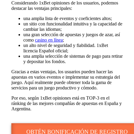
Considerando 1xBet opiniones de los usuarios, podemos
destacar las ventajas principales:
una amplia lista de eventos y coeficientes altos;
un sitio con funcionalidad intuitiva y la capacidad de
cambiar las idiomas;
una gran selección de apuestas y juegos de azar, así
como
casino en línea
;
un alto nivel de seguridad y fiabilidad. 1xBet
licencia Español oficial;
una amplia selección de sistemas de pago para retirar
y depositar los fondos.
Gracias a estas ventajas, los usuarios pueden hacer las
apuestas en varios eventos e implementar su estrategia del
juego. Aquí realmente puede obtener toda la gama de
servicios para un juego productivo y cómodo.
Por eso, según 1xBet opiniones está en TOP-3 en el
ránking de las mejores compañías de apuestas en España y
Argentina.
OBTÉN BONIFICACIÓN DE REGISTRO