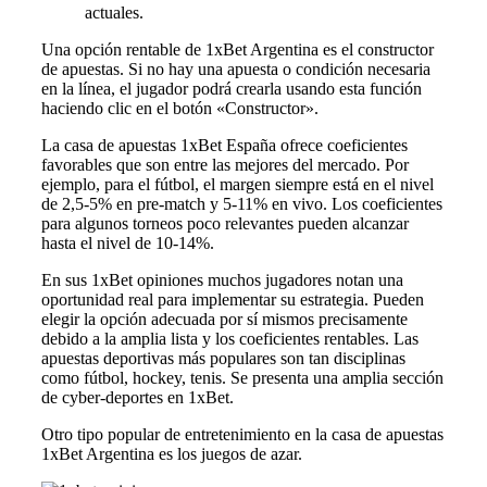
actuales.
Una opción rentable de 1xBet Argentina es el constructor
de apuestas. Si no hay una apuesta o condición necesaria
en la línea, el jugador podrá crearla usando esta función
haciendo clic en el botón «Constructor».
La casa de apuestas 1xBet España ofrece coeficientes
favorables que son entre las mejores del mercado. Por
ejemplo, para el fútbol, ​​el margen siempre está en el nivel
de 2,5-5% en pre-match y 5-11% en vivo. Los coeficientes
para algunos torneos poco relevantes pueden alcanzar
hasta el nivel de 10-14%.
En sus 1xBet opiniones muchos jugadores notan una
oportunidad real para implementar su estrategia. Pueden
elegir la opción adecuada por sí mismos precisamente
debido a la amplia lista y los coeficientes rentables. Las
apuestas deportivas más populares son tan disciplinas
como fútbol, ​​hockey, tenis. Se presenta una amplia sección
de cyber-deportes en 1xBet.
Otro tipo popular de entretenimiento en la casa de apuestas
1xBet Argentina es los juegos de azar.